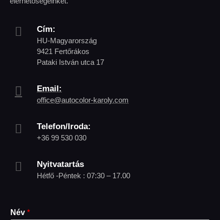
elérhetőségeinket.
Cím:
HU-Magyarország
9421 Fertőrákos
Pataki István utca 17
Email:
office@autocolor-karoly.com
Telefon/Iroda:
+36 99 530 030
Nyitvatartás
Hétfő -Péntek : 07:30 – 17.00
Név
*