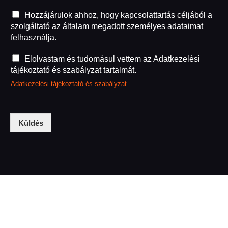
g
Hozzájárulok ahhoz, hogy kapcsolattartás céljából a
d
szolgáltató az általam megadott személyes adataimat
p
felhasználja.
r
1
g
Elolvastam és tudomásul vettem az Adatkezelési
*
d
tájékoztató és szabályzat tartalmát.
p
Adatkezelési tájékoztató és szabályzat
r
2
*
Küldés